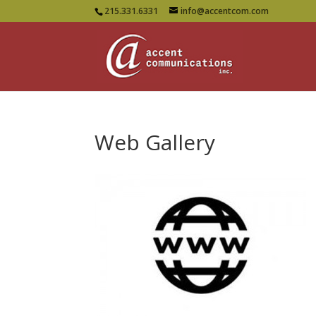
215.331.6331
info@accentcom.com
Web Gallery