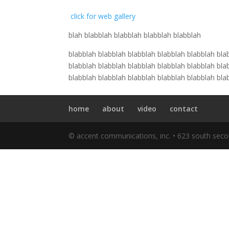
click for web gallery
blah blabblah blabblah blabblah blabblah
blabblah blabblah blabblah blabblah blabblah bla
blabblah blabblah blabblah blabblah blabblah bla
blabblah blabblah blabblah blabblah blabblah bla
home
about
video
contact
© accent communications, inc. • 623 south seco