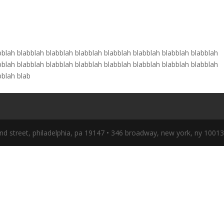
bblah blabblah blabblah blabblah blabblah blabblah blabblah blabblah
bblah blabblah blabblah blabblah blabblah blabblah blabblah blabblah
bblah blab
nd street, philadelphia, pa 19147 • 346 broadway, new york, ny 1001